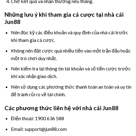
Chờ kết quả và nhận thưởng nếu thắng.
Những lưu ý khi tham gia cá cược tại nhà cái
Jun88
Nên đọc kỹ các điều khoản và quy định của nhà cái trước
khi tham gia cá cược.
Không nên đặt cược quá nhiều tiền vào một trận đấu hoặc
một trò chơi duy nhất.
Nên kiểm tra lại thông tin tài khoản và số tiền cược trước
khi xác nhận giao dịch.
Nên sử dụng các phương thức thanh toán an toàn và uy tín
để tránh rủi ro về tài chính.
Các phương thức liên hệ với nhà cái Jun88
Điện thoại: 1900 636 588
Email:
support@jun88.com