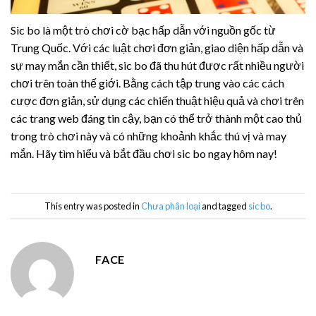
Sic bo là một trò chơi cờ bạc hấp dẫn với nguồn gốc từ
Trung Quốc. Với các luật chơi đơn giản, giao diện hấp dẫn và
sự may mắn cần thiết, sic bo đã thu hút được rất nhiều người
chơi trên toàn thế giới. Bằng cách tập trung vào các cách
cược đơn giản, sử dụng các chiến thuật hiệu quả và chơi trên
các trang web đáng tin cậy, bạn có thể trở thành một cao thủ
trong trò chơi này và có những khoảnh khắc thú vị và may
mắn. Hãy tìm hiểu và bắt đầu chơi sic bo ngay hôm nay!
This entry was posted in
Chưa phân loại
and tagged
sic bo
.
FACE