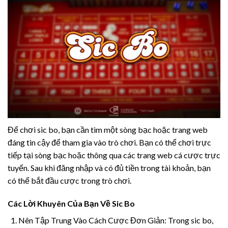
Để chơi sic bo, bạn cần tìm một sòng bạc hoặc trang web
đáng tin cậy để tham gia vào trò chơi. Bạn có thể chơi trực
tiếp tại sòng bạc hoặc thông qua các trang web cá cược trực
tuyến. Sau khi đăng nhập và có đủ tiền trong tài khoản, bạn
có thể bắt đầu cược trong trò chơi.
Các Lời Khuyên Của Bạn Về Sic Bo
Nên Tập Trung Vào Cách Cược Đơn Giản: Trong sic bo,