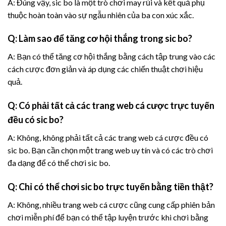
A: Đúng vậy, sic bo là một trò chơi may rủi và kết quả phụ
thuộc hoàn toàn vào sự ngẫu nhiên của ba con xúc xắc.
Q: Làm sao để tăng cơ hội thắng trong sic bo?
A: Bạn có thể tăng cơ hội thắng bằng cách tập trung vào các
cách cược đơn giản và áp dụng các chiến thuật chơi hiệu
quả.
Q: Có phải tất cả các trang web cá cược trực tuyến
đều có sic bo?
A: Không, không phải tất cả các trang web cá cược đều có
sic bo. Bạn cần chọn một trang web uy tín và có các trò chơi
đa dạng để có thể chơi sic bo.
Q: Chỉ có thể chơi sic bo trực tuyến bằng tiền thật?
A: Không, nhiều trang web cá cược cũng cung cấp phiên bản
chơi miễn phí để bạn có thể tập luyện trước khi chơi bằng