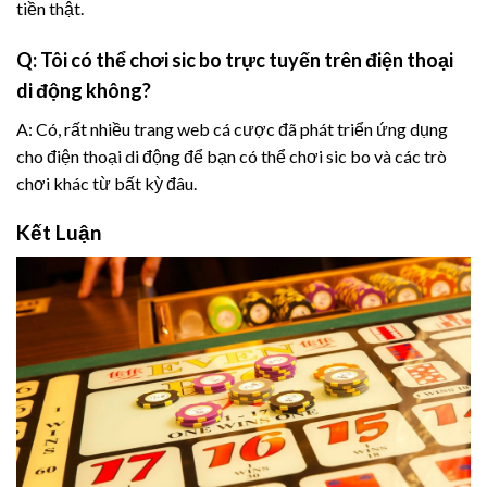
tiền thật.
Q: Tôi có thể chơi sic bo trực tuyến trên điện thoại
di động không?
A: Có, rất nhiều trang web cá cược đã phát triển ứng dụng
cho điện thoại di động để bạn có thể chơi sic bo và các trò
chơi khác từ bất kỳ đâu.
Kết Luận