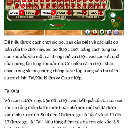
Để hiểu được cách chơi sic bo, bạn cần biết về các luật cơ
bản của trò chơi này. Sic bo được chơi bằng cách tung ba
con xúc xắc vào một cái thùng nhỏ và cược vào các kết quả
của những lần tung xúc xắc đó. Có nhiều cách cược khác
nhau trong sic bo, nhưng chúng ta sẽ tập trung vào ba cách
cược chính: Tài/Xỉu, Điểm và Cược Kép.
Tài/Xỉu
Với cách cược này, bạn đặt cược vào kết quả của ba con xúc
xắc có tổng điểm là lớn hơn hoặc nhỏ hơn một số đã được
xác định trước đó. Số 4 đến 10 được gọi là “Xỉu” và số 11 đến
17 được gọi là “Tài”. Nếu tổng điểm của ba con xúc xắc là 9