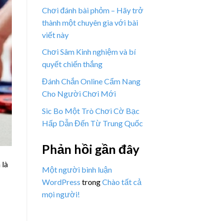
Chơi đánh bài phỏm – Hãy trở
thành một chuyên gia với bài
viết này
Chơi Sâm Kinh nghiệm và bí
quyết chiến thắng
Đánh Chắn Online Cẩm Nang
Cho Người Chơi Mới
Sic Bo Một Trò Chơi Cờ Bạc
Hấp Dẫn Đến Từ Trung Quốc
Phản hồi gần đây
 là
Một người bình luận
WordPress
trong
Chào tất cả
mọi người!