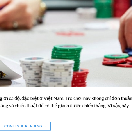
giới cá độ, đặc biệt ở Việt Nam. Trò chơi này không chỉ đơn thuần
ng và chiến thuật để có thể giành được chiến thắng. Vì vậy, hãy
CONTINUE READING
→