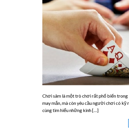
Chơi sâm là một trò chơi rất phổ biến trong 
may mắn, mà còn yêu cầu người chơi có kỹ nă
cùng tìm hiểu những kinh […]